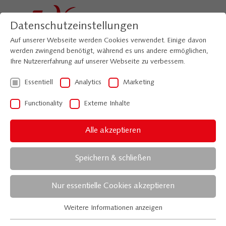
Datenschutzeinstellungen
Auf unserer Webseite werden Cookies verwendet. Einige davon
werden zwingend benötigt, während es uns andere ermöglichen,
Ihre Nutzererfahrung auf unserer Webseite zu verbessern.
Essentiell
Analytics
Marketing
Functionality
Externe Inhalte
Madrid
Alle akzeptieren
Madrid me mata
Speichern & schließen
Nur essentielle Cookies akzeptieren
„Madrid macht mich fertig“:
Die
Hauptstadt
Spaniens
pulsiert, hat einen der
weltbesten
Weitere Informationen anzeigen
Essentiell
Fußballclubs
und ist bekannt für ihr quirliges