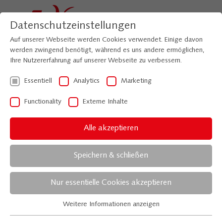
Datenschutzeinstellungen
Auf unserer Webseite werden Cookies verwendet. Einige davon
werden zwingend benötigt, während es uns andere ermöglichen,
Ihre Nutzererfahrung auf unserer Webseite zu verbessern.
Essentiell
Analytics
Marketing
Functionality
Externe Inhalte
Venedig
Alle akzeptieren
Kulturreise nach Venedig
Speichern & schließen
Nur essentielle Cookies akzeptieren
Stadt in der Lagune
Venedig
ist eine inspirierende Stadt. Das war
Weitere Informationen anzeigen
Essentiell
schon immer so. Einerseits wurden in der